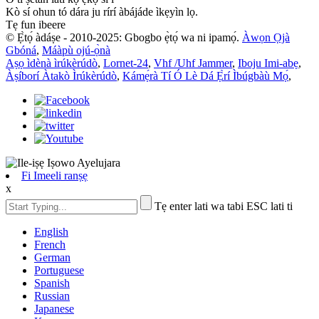
Kò sí ohun tó dára ju rírí àbájáde ìkẹyìn lọ.
Tẹ fun ibeere
© Ẹ̀tọ́ àdáṣe - 2010-2025: Gbogbo ẹ̀tọ́ wa ni ipamọ́.
Àwọn Ọjà
Gbóná
,
Máàpù ojú-ọ̀nà
Aṣọ ìdènà ìrúkèrúdò
,
Lornet-24
,
Vhf /Uhf Jammer
,
Iboju Imi-abẹ
,
Àṣíborí Àtakò Ìrúkèrúdò
,
Kámẹ́rà Tí Ó Lè Dá Ẹ̀rí Ìbúgbàù Mọ́
,
Fi Imeeli ranṣẹ
x
Tẹ enter lati wa tabi ESC lati ti
English
French
German
Portuguese
Spanish
Russian
Japanese