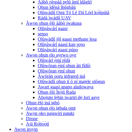
Ààbò ọlọ́pàá pẹ̀lú àmì ìdágìrì
Ohun ìdènà ìbúgbàù
Olùwádìí Omi Tó Lè Dá Lórí kọ̀ǹpútà
Rádà ìwádìí UAV
Àwọn ohun èlò ààbò iwakusa
Olùṣàwárí gaasi
sensọ
Olùwádìí jíjí gaasi methane lesa
Olùṣàwárí gaasi kan ṣoṣo
Olùṣàwárí gaasi púpọ̀
Awọn ohun elo ayewo oye
Olùwárí ẹ̀mí rédà
Olùwòran ẹ̀mí ohun àti fídíò
Olùwòran ẹ̀mí ohun
Àwòrán ooru infrared iná
Olùwádìí ohun tí ó ní majele ológun
Awari gaasi apapo alailowaya
Ohun èlò Ìtọ́jú Rada
Abojuto lẹhin iwariri-ilẹ lori aaye
Ohun èlò iná igbó
Awọn ohun elo igbala omi
Awọn ọkọ pajawiri pataki
Drone
Ajá Rọ́bọ́ọ̀tì
Awọn iroyin