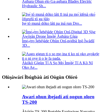
Agbara Ohun elo Ga-agbara Blades Electric
Hydraulic Sh...
Iṣẹ́ tó muná dóko láti pa iná run Dro...
Ìmọ̀-ẹ̀rọ Ìgbéjáde Ohùn Oní-nọ́ńbà Ipò Ìwádìí
3D...
Àkókò Gígùn Tí A So Mọ́ Ìmọ́lẹ̀ Tí A Kò Ní
Ọkọ Ae...
Olùṣàwárí Ìbúgbàù àti Oògùn Olóró
Awari ohun ibẹjadi ati oogun oloro
TS-200
Àkótán TS-200 Portable Explosives Narcotics