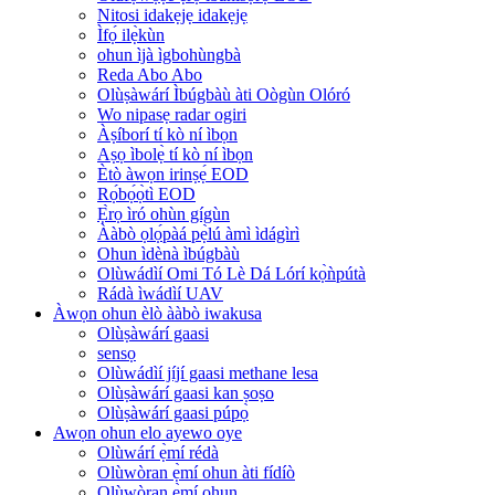
Nitosi idakẹjẹ idakẹjẹ
Ìfọ́ ilẹ̀kùn
ohun ìjà ìgbohùngbà
Reda Abo Abo
Olùṣàwárí Ìbúgbàù àti Oògùn Olóró
Wo nipasẹ radar ogiri
Àṣíborí tí kò ní ìbọn
Aṣọ ìbolẹ̀ tí kò ní ìbọn
Ètò àwọn irinṣẹ́ EOD
Rọ́bọ́ọ̀tì EOD
Ẹ̀rọ ìró ohùn gígùn
Ààbò ọlọ́pàá pẹ̀lú àmì ìdágìrì
Ohun ìdènà ìbúgbàù
Olùwádìí Omi Tó Lè Dá Lórí kọ̀ǹpútà
Rádà ìwádìí UAV
Àwọn ohun èlò ààbò iwakusa
Olùṣàwárí gaasi
sensọ
Olùwádìí jíjí gaasi methane lesa
Olùṣàwárí gaasi kan ṣoṣo
Olùṣàwárí gaasi púpọ̀
Awọn ohun elo ayewo oye
Olùwárí ẹ̀mí rédà
Olùwòran ẹ̀mí ohun àti fídíò
Olùwòran ẹ̀mí ohun