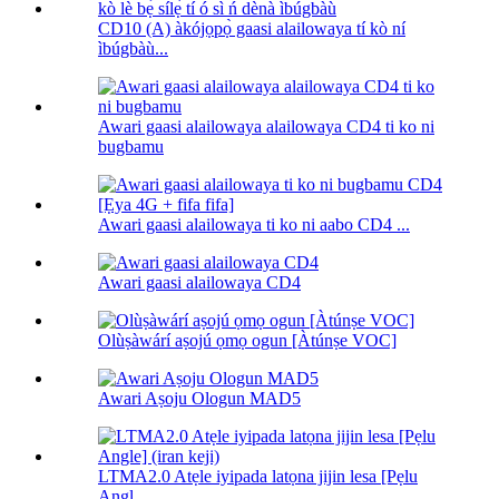
CD10 (A) àkójọpọ̀ gaasi alailowaya tí kò ní
ìbúgbàù...
Awari gaasi alailowaya alailowaya CD4 ti ko ni
bugbamu
Awari gaasi alailowaya ti ko ni aabo CD4 ...
Awari gaasi alailowaya CD4
Olùṣàwárí aṣojú ọmọ ogun [Àtúnṣe VOC]
Awari Aṣoju Ologun MAD5
LTMA2.0 Atẹle iyipada latọna jijin lesa [Pẹlu
Angl...