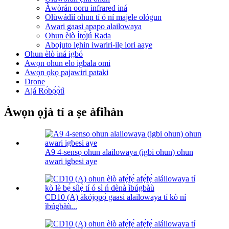
Àwòrán ooru infrared iná
Olùwádìí ohun tí ó ní majele ológun
Awari gaasi apapo alailowaya
Ohun èlò Ìtọ́jú Rada
Abojuto lẹhin iwariri-ilẹ lori aaye
Ohun èlò iná igbó
Awọn ohun elo igbala omi
Awọn ọkọ pajawiri pataki
Drone
Ajá Rọ́bọ́ọ̀tì
Àwọn ọjà tí a ṣe àfihàn
A9 4-sensọ ohun alailowaya (igbi ohun) ohun
awari igbesi aye
CD10 (A) àkójọpọ̀ gaasi alailowaya tí kò ní
ìbúgbàù...