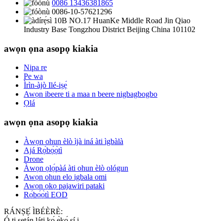
0086 13436381865
0086-10-57621296
10B NO.17 HuanKe Middle Road Jin Qiao
Industry Base Tongzhou District Beijing China 101102
awọn ọna asopọ kiakia
Nipa re
Pe wa
Ìrìn-àjò Ilé-iṣẹ́
Awọn ibeere ti a maa n beere nigbagbogbo
Ọlá
awọn ọna asopọ kiakia
Àwọn ohun èlò ìjà iná àti ìgbàlà
Ajá Rọ́bọ́ọ̀tì
Drone
Àwọn ọlọ́pàá àti ohun èlò ológun
Awọn ohun elo igbala omi
Awọn ọkọ pajawiri pataki
Rọ́bọ́ọ̀tì EOD
RÁNṢẸ́ ÌBÉÈRÈ:
Ó ti ṣetán láti kọ́ ẹ̀kọ́ sí i