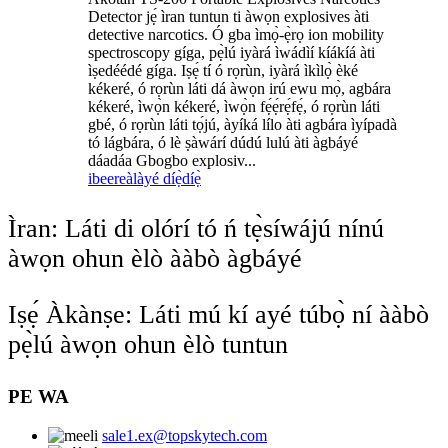
Detector jẹ́ ìran tuntun ti àwọn explosives àti
detective narcotics. Ó gba ìmọ̀-ẹ̀rọ ion mobility
spectroscopy gíga, pẹ̀lú iyàrá ìwádìí kíákíá àti
ìṣedéédé gíga. Iṣẹ́ tí ó rọrùn, iyàrá ìkìlọ̀ èké
kékeré, ó rọrùn láti dá àwọn irú ewu mọ̀, agbára
kékeré, ìwọ̀n kékeré, ìwọ̀n fẹ́ẹ́rẹ́fẹ́, ó rọrùn láti
gbé, ó rọrùn láti tọ́jú, àyíká lílo àti agbára ìyípadà
tó lágbára, ó lè ṣàwárí dúdú lulú àti àgbáyé
dáadáa Gbogbo explosiv...
ibeere
àlàyé díẹ̀díẹ̀
Ìran: Láti di olórí tó ń tẹ̀síwájú nínú
àwọn ohun èlò ààbò àgbáyé
Iṣẹ́ Àkànṣe: Láti mú kí ayé túbọ̀ ní ààbò
pẹ̀lú àwọn ohun èlò tuntun
PE WA
sale1.ex@topskytech.com