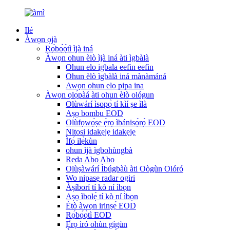
Ilé
Àwọn ọjà
Rọ́bọ́ọ̀tì ìjà iná
Àwọn ohun èlò ìjà iná àti ìgbàlà
Ohun elo igbala eefin eefin
Ohun èlò ìgbàlà iná mànàmáná
Awọn ohun elo pipa ina
Àwọn ọlọ́pàá àti ohun èlò ológun
Olùwárí ìsopọ̀ tí kìí ṣe ìlà
Aṣọ bombu EOD
Olùfọwọ́ṣe ẹ̀rọ ìbánisọ̀rọ̀ EOD
Nitosi idakẹjẹ idakẹjẹ
Ìfọ́ ilẹ̀kùn
ohun ìjà ìgbohùngbà
Reda Abo Abo
Olùṣàwárí Ìbúgbàù àti Oògùn Olóró
Wo nipasẹ radar ogiri
Àṣíborí tí kò ní ìbọn
Aṣọ ìbolẹ̀ tí kò ní ìbọn
Ètò àwọn irinṣẹ́ EOD
Rọ́bọ́ọ̀tì EOD
Ẹ̀rọ ìró ohùn gígùn