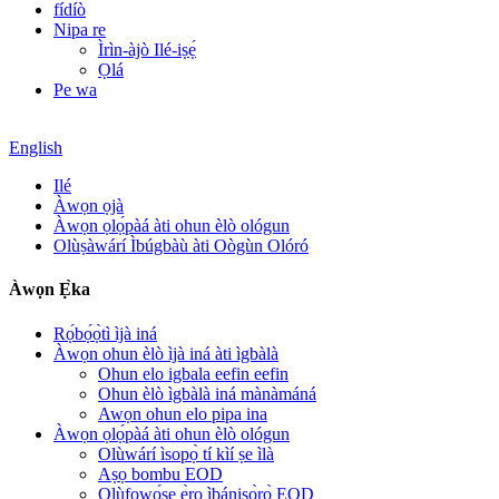
fídíò
Nipa re
Ìrìn-àjò Ilé-iṣẹ́
Ọlá
Pe wa
English
Ilé
Àwọn ọjà
Àwọn ọlọ́pàá àti ohun èlò ológun
Olùṣàwárí Ìbúgbàù àti Oògùn Olóró
Àwọn Ẹ̀ka
Rọ́bọ́ọ̀tì ìjà iná
Àwọn ohun èlò ìjà iná àti ìgbàlà
Ohun elo igbala eefin eefin
Ohun èlò ìgbàlà iná mànàmáná
Awọn ohun elo pipa ina
Àwọn ọlọ́pàá àti ohun èlò ológun
Olùwárí ìsopọ̀ tí kìí ṣe ìlà
Aṣọ bombu EOD
Olùfọwọ́ṣe ẹ̀rọ ìbánisọ̀rọ̀ EOD