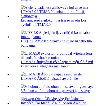
Ẹ̀rọ amúṣẹ́ṣẹ̀ aláìlókun tí a fi ń ṣe ìwádìí lórí
ayélujára LTMA3.0...
LTQJ4.0 Atẹle lẹhin ijaya (tilt) ti ko ni aabo fun
bugbamu
LTMA5.0 ìbúgbàù tí kò ní agbára méjì tí ó ń mú
kí ẹ̀rọ lesa aláilágbára méjì tàn àti...
LTMA7.0 Àbójútó ìyípadà àwòrán ilé
V5 ohun ati fidio ohun ti n ṣe awari igbesi aye