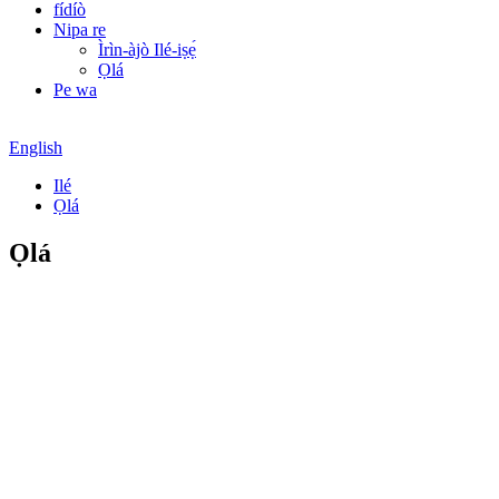
fídíò
Nipa re
Ìrìn-àjò Ilé-iṣẹ́
Ọlá
Pe wa
English
Ilé
Ọlá
Ọlá