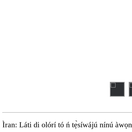
Ìran: Láti di olórí tó ń tẹ̀síwájú nínú àw