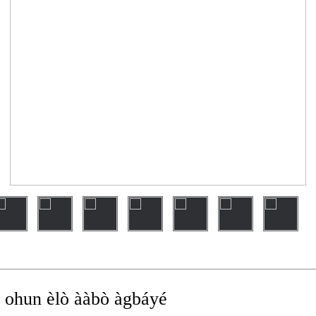
ọn ohun èlò ààbò àgbáyé