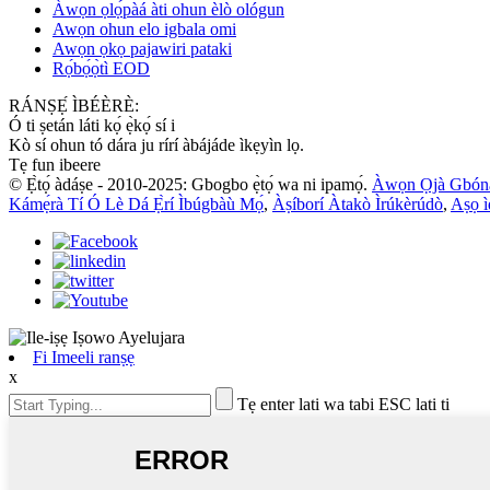
Àwọn ọlọ́pàá àti ohun èlò ológun
Awọn ohun elo igbala omi
Awọn ọkọ pajawiri pataki
Rọ́bọ́ọ̀tì EOD
RÁNṢẸ́ ÌBÉÈRÈ:
Ó ti ṣetán láti kọ́ ẹ̀kọ́ sí i
Kò sí ohun tó dára ju rírí àbájáde ìkẹyìn lọ.
Tẹ fun ibeere
© Ẹ̀tọ́ àdáṣe - 2010-2025: Gbogbo ẹ̀tọ́ wa ni ipamọ́.
Àwọn Ọjà Gbón
Kámẹ́rà Tí Ó Lè Dá Ẹ̀rí Ìbúgbàù Mọ́
,
Àṣíborí Àtakò Ìrúkèrúdò
,
Aṣọ ì
Fi Imeeli ranṣẹ
x
Tẹ enter lati wa tabi ESC lati ti