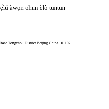
pẹ̀lú àwọn ohun èlò tuntun
ase Tongzhou District Beijing China 101102