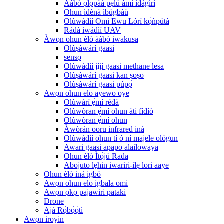
Ààbò ọlọ́pàá pẹ̀lú àmì ìdágìrì
Ohun ìdènà ìbúgbàù
Olùwádìí Omi Ewu Lórí kọ̀ǹpútà
Rádà ìwádìí UAV
Àwọn ohun èlò ààbò iwakusa
Olùṣàwárí gaasi
sensọ
Olùwádìí jíjí gaasi methane lesa
Olùṣàwárí gaasi kan ṣoṣo
Olùṣàwárí gaasi púpọ̀
Awọn ohun elo ayewo oye
Olùwárí ẹ̀mí rédà
Olùwòran ẹ̀mí ohun àti fídíò
Olùwòran ẹ̀mí ohun
Àwòrán ooru infrared iná
Olùwádìí ohun tí ó ní majele ológun
Awari gaasi apapo alailowaya
Ohun èlò Ìtọ́jú Rada
Abojuto lẹhin iwariri-ilẹ lori aaye
Ohun èlò iná igbó
Awọn ohun elo igbala omi
Awọn ọkọ pajawiri pataki
Drone
Ajá Rọ́bọ́ọ̀tì
Awọn iroyin