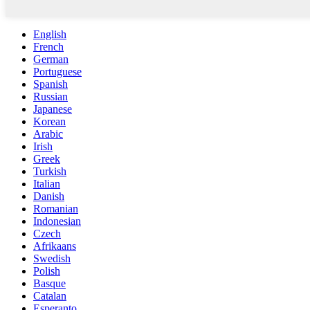
English
French
German
Portuguese
Spanish
Russian
Japanese
Korean
Arabic
Irish
Greek
Turkish
Italian
Danish
Romanian
Indonesian
Czech
Afrikaans
Swedish
Polish
Basque
Catalan
Esperanto