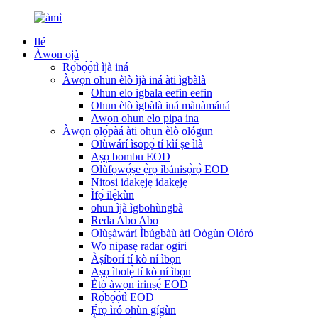
Ilé
Àwọn ọjà
Rọ́bọ́ọ̀tì ìjà iná
Àwọn ohun èlò ìjà iná àti ìgbàlà
Ohun elo igbala eefin eefin
Ohun èlò ìgbàlà iná mànàmáná
Awọn ohun elo pipa ina
Àwọn ọlọ́pàá àti ohun èlò ológun
Olùwárí ìsopọ̀ tí kìí ṣe ìlà
Aṣọ bombu EOD
Olùfọwọ́ṣe ẹ̀rọ ìbánisọ̀rọ̀ EOD
Nitosi idakẹjẹ idakẹjẹ
Ìfọ́ ilẹ̀kùn
ohun ìjà ìgbohùngbà
Reda Abo Abo
Olùṣàwárí Ìbúgbàù àti Oògùn Olóró
Wo nipasẹ radar ogiri
Àṣíborí tí kò ní ìbọn
Aṣọ ìbolẹ̀ tí kò ní ìbọn
Ètò àwọn irinṣẹ́ EOD
Rọ́bọ́ọ̀tì EOD
Ẹ̀rọ ìró ohùn gígùn