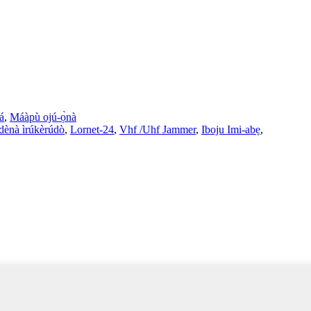
á
,
Máàpù ojú-ọ̀nà
dènà ìrúkèrúdò
,
Lornet-24
,
Vhf /Uhf Jammer
,
Iboju Imi-abẹ
,