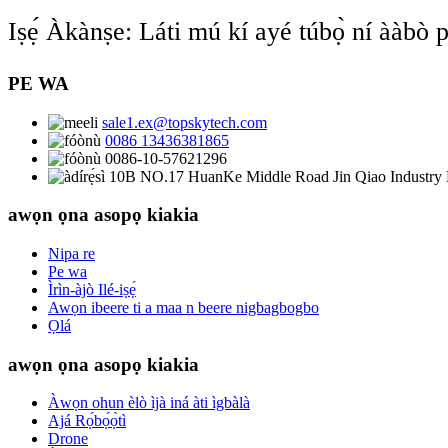
Iṣẹ́ Àkànṣe: Láti mú kí ayé túbọ̀ ní ààbò 
PE WA
sale1.ex@topskytech.com
0086 13436381865
0086-10-57621296
10B NO.17 HuanKe Middle Road Jin Qiao Industry B
awọn ọna asopọ kiakia
Nipa re
Pe wa
Ìrìn-àjò Ilé-iṣẹ́
Awọn ibeere ti a maa n beere nigbagbogbo
Ọlá
awọn ọna asopọ kiakia
Àwọn ohun èlò ìjà iná àti ìgbàlà
Ajá Rọ́bọ́ọ̀tì
Drone