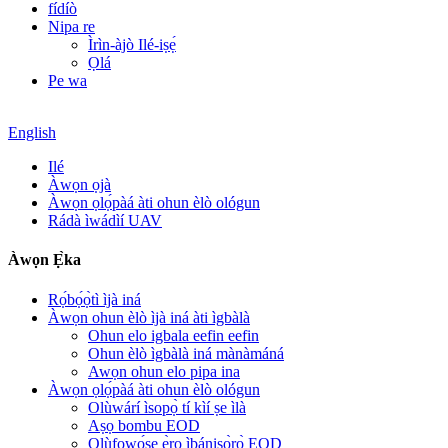
fídíò
Nipa re
Ìrìn-àjò Ilé-iṣẹ́
Ọlá
Pe wa
English
Ilé
Àwọn ọjà
Àwọn ọlọ́pàá àti ohun èlò ológun
Rádà ìwádìí UAV
Àwọn Ẹ̀ka
Rọ́bọ́ọ̀tì ìjà iná
Àwọn ohun èlò ìjà iná àti ìgbàlà
Ohun elo igbala eefin eefin
Ohun èlò ìgbàlà iná mànàmáná
Awọn ohun elo pipa ina
Àwọn ọlọ́pàá àti ohun èlò ológun
Olùwárí ìsopọ̀ tí kìí ṣe ìlà
Aṣọ bombu EOD
Olùfọwọ́ṣe ẹ̀rọ ìbánisọ̀rọ̀ EOD