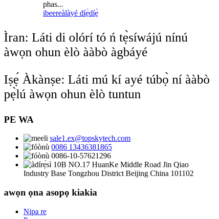
phas...
ibeere
àlàyé díẹ̀díẹ̀
Ìran: Láti di olórí tó ń tẹ̀síwájú nínú
àwọn ohun èlò ààbò àgbáyé
Iṣẹ́ Àkànṣe: Láti mú kí ayé túbọ̀ ní ààbò
pẹ̀lú àwọn ohun èlò tuntun
PE WA
sale1.ex@topskytech.com
0086 13436381865
0086-10-57621296
10B NO.17 HuanKe Middle Road Jin Qiao
Industry Base Tongzhou District Beijing China 101102
awọn ọna asopọ kiakia
Nipa re