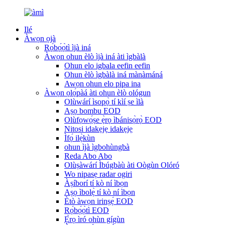
Ilé
Àwọn ọjà
Rọ́bọ́ọ̀tì ìjà iná
Àwọn ohun èlò ìjà iná àti ìgbàlà
Ohun elo igbala eefin eefin
Ohun èlò ìgbàlà iná mànàmáná
Awọn ohun elo pipa ina
Àwọn ọlọ́pàá àti ohun èlò ológun
Olùwárí ìsopọ̀ tí kìí ṣe ìlà
Aṣọ bombu EOD
Olùfọwọ́ṣe ẹ̀rọ ìbánisọ̀rọ̀ EOD
Nitosi idakẹjẹ idakẹjẹ
Ìfọ́ ilẹ̀kùn
ohun ìjà ìgbohùngbà
Reda Abo Abo
Olùṣàwárí Ìbúgbàù àti Oògùn Olóró
Wo nipasẹ radar ogiri
Àṣíborí tí kò ní ìbọn
Aṣọ ìbolẹ̀ tí kò ní ìbọn
Ètò àwọn irinṣẹ́ EOD
Rọ́bọ́ọ̀tì EOD
Ẹ̀rọ ìró ohùn gígùn