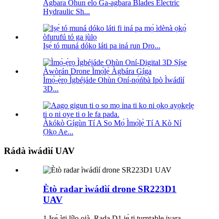
Agbara Ohun elo Ga-agbara Blades Electric
Hydraulic Sh...
Iṣẹ́ tó muná dóko láti pa iná run Dro...
Ìmọ̀-ẹ̀rọ Ìgbéjáde Ohùn Oní-nọ́ńbà Ipò Ìwádìí
3D...
Àkókò Gígùn Tí A So Mọ́ Ìmọ́lẹ̀ Tí A Kò Ní
Ọkọ Ae...
Rádà ìwádìí UAV
Ètò radar ìwádìí drone SR223D1
UAV
1.Iṣẹ́ àti lílo ọjà. Rada D1 jẹ́ ti turntable iyara