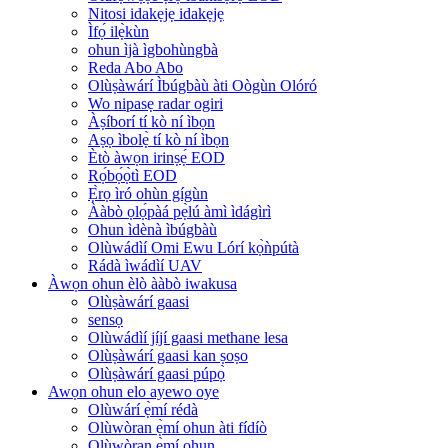
Nitosi idakẹjẹ idakẹjẹ
Ìfọ́ ilẹ̀kùn
ohun ìjà ìgbohùngbà
Reda Abo Abo
Olùṣàwárí Ìbúgbàù àti Oògùn Olóró
Wo nipasẹ radar ogiri
Àṣíborí tí kò ní ìbọn
Aṣọ ìbolẹ̀ tí kò ní ìbọn
Ètò àwọn irinṣẹ́ EOD
Rọ́bọ́ọ̀tì EOD
Ẹ̀rọ ìró ohùn gígùn
Ààbò ọlọ́pàá pẹ̀lú àmì ìdágìrì
Ohun ìdènà ìbúgbàù
Olùwádìí Omi Ewu Lórí kọ̀ǹpútà
Rádà ìwádìí UAV
Àwọn ohun èlò ààbò iwakusa
Olùṣàwárí gaasi
sensọ
Olùwádìí jíjí gaasi methane lesa
Olùṣàwárí gaasi kan ṣoṣo
Olùṣàwárí gaasi púpọ̀
Awọn ohun elo ayewo oye
Olùwárí ẹ̀mí rédà
Olùwòran ẹ̀mí ohun àti fídíò
Olùwòran ẹ̀mí ohun