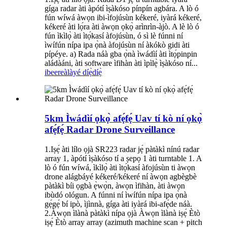
gíga radar àti àpótí ìṣàkóso pínpín agbára. A lò ó
fún wíwá àwọn ibi-ìfojúsùn kékeré, iyàrá kékeré,
kékeré àti lọ́ra àti àwọn ọkọ̀ arìnrìn-àjò. A lè lò ó
fún ìkìlọ̀ àti ìtọ́kasí àfojúsùn, ó sì lè fúnni ní
ìwífún nípa ipa ọ̀nà àfojúsùn ní àkókò gidi àti
pípéye. a) Rada náà gba ọ̀nà ìwádìí àti ìtọ́pinpin
aládàáni, àti software ìfihàn àti ìpìlẹ̀ ìṣàkóso ní...
ibeere
àlàyé díẹ̀díẹ̀
5km Ìwádìí ọkọ̀ afẹ́fẹ́ Uav tí kò ní ọkọ̀
afẹ́fẹ́ Radar Drone Surveillance
1.Iṣẹ́ àti lílo ọjà SR223 radar jẹ́ pàtàkì nínú radar
array 1, àpótí ìṣàkóso tí a ṣepọ 1 àti turntable 1. A
lò ó fún wíwá, ìkìlọ̀ àti ìtọ́kasí àfojúsùn ti àwọn
drone alágbáyé kékeré/kékeré ní àwọn agbègbè
pàtàkì bíi ọgbà ẹ̀wọ̀n, àwọn ìfihàn, àti àwọn
ibùdó ológun. A fúnni ní ìwífún nípa ipa ọ̀nà
gẹ́gẹ́ bí ipò, ìjìnnà, gíga àti iyàrá ibi-afẹ́de náà.
2.Àwọn ìlànà pàtàkì nípa ọjà Àwọn ìlànà iṣẹ́ Ètò
iṣẹ́ Ètò array array (azimuth machine scan + pitch